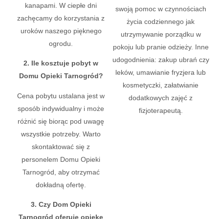
kanapami. W ciepłe dni
swoją pomoc w czynnościach
zachęcamy do korzystania z
życia codziennego jak
uroków naszego pięknego
utrzymywanie porządku w
ogrodu.
pokoju lub pranie odzieży. Inne
udogodnienia: zakup ubrań czy
2. Ile kosztuje pobyt w
leków, umawianie fryzjera lub
Domu Opieki Tarnogród?
kosmetyczki, załatwianie
Cena pobytu ustalana jest w
dodatkowych zajęć z
sposób indywidualny i może
fizjoterapeutą.
różnić się biorąc pod uwagę
wszystkie potrzeby. Warto
skontaktować się z
personelem Domu Opieki
Tarnogród, aby otrzymać
dokładną ofertę.
3. Czy Dom Opieki
Tarnogród oferuje opiekę