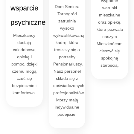
wygodne
wsparcie
Dom Seniora
warunki
Tarnogród
mieszkalne
psychiczne
zatrudnia
oraz opiekę,
wysoko
która pozwala
Mieszkańcy
wykwalifikowaną
naszym
dostają
kadrę, która
Mieszkańcom
całodobową
troszczy się o
cieszyć się
opiekę i
potrzeby
spokojną
pomoc, dzięki
Pensjonariuszy.
starością.
czemu mogą
Nasz personel
czuć się
składa się z
bezpiecznie i
doświadczonych
komfortowo.
profesjonalistów,
którzy mają
indywidualne
podejście.