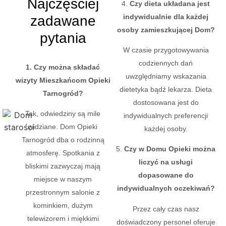
Najczęściej
4.
Czy dieta układana jest
indywidualnie dla każdej
zadawane
osoby zamieszkującej Dom?
pytania
W czasie przygotowywania
codziennych dań
1. Czy można składać
uwzględniamy wskazania
wizyty Mieszkańcom Opieki
dietetyka bądź lekarza. Dieta
Tarnogród?
dostosowana jest do
Tak, odwiedziny są mile
indywidualnych preferencji
widziane. Dom Opieki
każdej osoby.
Tarnogród dba o rodzinną
5.
Czy w Domu Opieki można
atmosferę. Spotkania z
liczyć na usługi
bliskimi zazwyczaj mają
dopasowane do
miejsce w naszym
indywidualnych oczekiwań?
przestronnym salonie z
kominkiem, dużym
Przez cały czas nasz
telewizorem i miękkimi
doświadczony personel oferuje