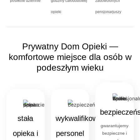
posiłków dziennie
godziny całodobowej
zadowolonych
opieki
pensjonarjuszy
Prywatny Dom Opieki —
komfortowe miejsce dla osób w
podeszłym wieku
bezpieczeń
stała
wykwalifikowany
gwarantujemy
opieka i
personel
bezpieczne i