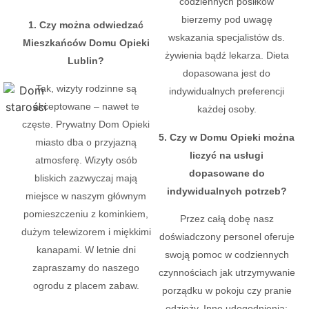
codziennych posiłków
bierzemy pod uwagę
1. Czy można odwiedzać
wskazania specjalistów ds.
Mieszkańców Domu Opieki
żywienia bądź lekarza. Dieta
Lublin?
dopasowana jest do
Tak, wizyty rodzinne są
indywidualnych preferencji
akceptowane – nawet te
każdej osoby.
częste. Prywatny Dom Opieki
5. Czy w Domu Opieki można
miasto dba o przyjazną
liczyć na usługi
atmosferę. Wizyty osób
dopasowane do
bliskich zazwyczaj mają
indywidualnych potrzeb?
miejsce w naszym głównym
pomieszczeniu z kominkiem,
Przez całą dobę nasz
dużym telewizorem i miękkimi
doświadczony personel oferuje
kanapami. W letnie dni
swoją pomoc w codziennych
zapraszamy do naszego
czynnościach jak utrzymywanie
ogrodu z placem zabaw.
porządku w pokoju czy pranie
odzieży. Inne udogodnienia: