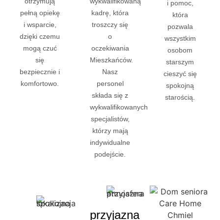
otrzymują
wykwalifikowaną
i pomoc,
pełną opiekę
kadrę, która
która
i wsparcie,
troszczy się
pozwala
dzięki czemu
o
wszystkim
mogą czuć
oczekiwania
osobom
się
Mieszkańców.
starszym
bezpiecznie i
Nasz
cieszyć się
komfortowo.
personel
spokojną
składa się z
starością.
wykwalifikowanych
specjalistów,
którzy mają
indywidualne
podejście.
przyjazna