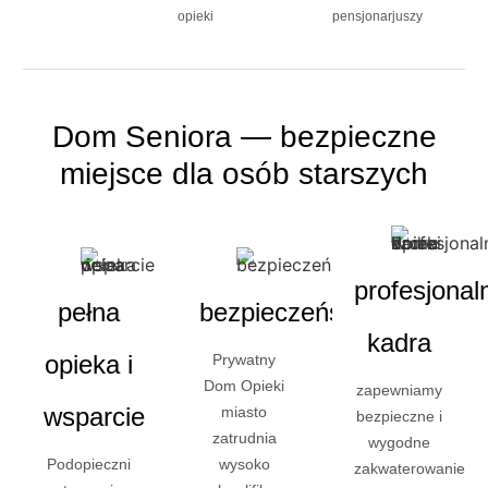
opieki
pensjonarjuszy
Dom Seniora — bezpieczne
miejsce dla osób starszych
profesjonal
pełna
bezpieczeństwo
kadra
opieka i
Prywatny
Dom Opieki
zapewniamy
wsparcie
miasto
bezpieczne i
zatrudnia
wygodne
Podopieczni
wysoko
zakwaterowanie